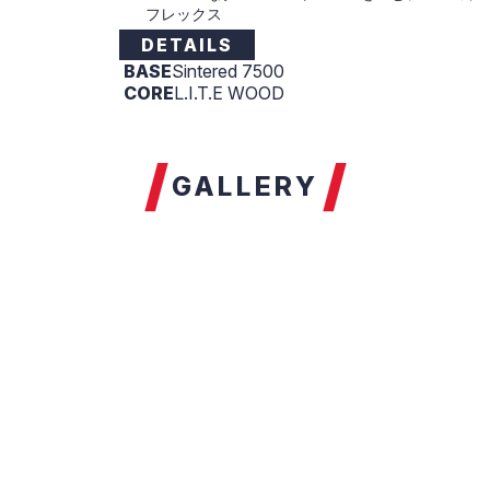
フレックス
DETAILS
BASE
Sintered 7500
CORE
L.I.T.E WOOD
GALLERY