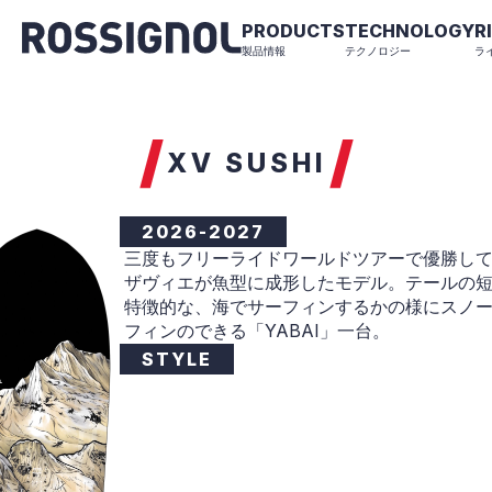
PRODUCTS
TECHNOLOGY
R
製品情報
テクノロジー
ラ
XV SUSHI
2026-2027
三度もフリーライドワールドツアーで優勝し
ザヴィエが魚型に成形したモデル。テールの
特徴的な、海でサーフィンするかの様にスノ
フィンのできる「YABAI」一台。
STYLE